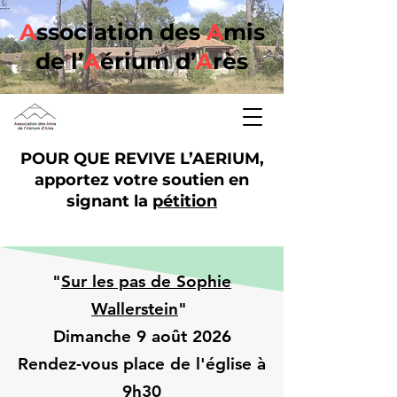
A
ssociation des
A
mis
de l’
A
érium d’
A
rès
POUR QUE REVIVE L’AERIUM,
apportez votre soutien en
signant la
pétition
"
Sur les pas de Sophie
Wallerstein
"
Dimanche 9 août 2026
Rendez-vous place de l'église à
9h30