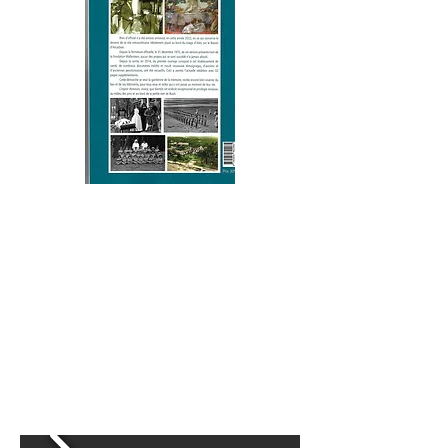
Ainsi que le livre d’Elise Guillerm et
Jean-Baptiste Marie « aérium d’Arès
architecture thérapeutique au bassin
d’Arcachon » , à la librairie avenue de
la Plage à Arès ou
nous contacter.