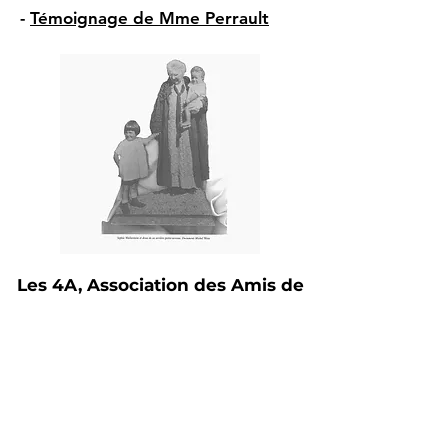
-
Témoignage de Mme Perrault
Les 4A, Association des Amis de
l'Aérium d'Arès
20, La Forestière 33740 ARES – Tél :
05 56 60 33 65
-
06 03 36 36 53
-
Courriel :
4aaeriumares@free.fr