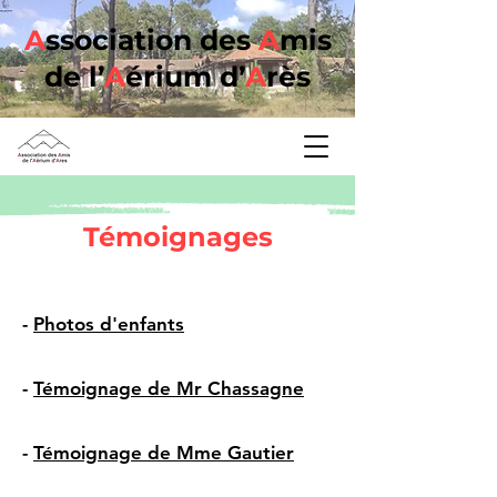
A
ssociation des
A
mis
de l’
A
érium d’
A
rès
Témoignages
-
Photos d'enfants
-
Témoignage de Mr Chassagne
-
Témoignage de Mme Gautier